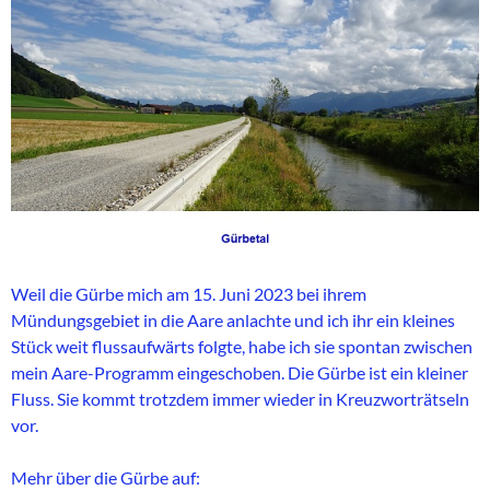
Weil die Gürbe mich am 15. Juni 2023 bei ihrem
Mündungsgebiet in die Aare anlachte und ich ihr ein kleines
Stück weit flussaufwärts folgte, habe ich sie spontan zwischen
mein Aare-Programm eingeschoben. Die Gürbe ist ein kleiner
Fluss. Sie kommt trotzdem immer wieder in Kreuzworträtseln
vor.
Mehr über die Gürbe auf: