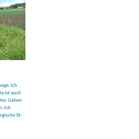
wege. Ich
a ist auch
nter. Gehen
. Ich
rgische St-