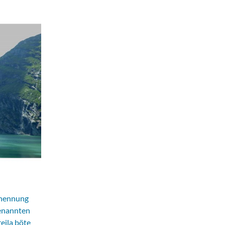
Benennung
benannten
eila böte