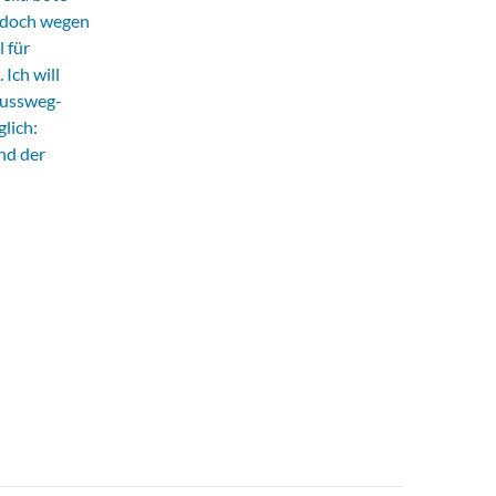
 jedoch wegen
 für
Ich will
Fussweg-
lich:
nd der