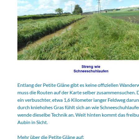
Entlang der Petite Glâne gibt es keine offiziellen Wander
muss die Routen auf der Karte selber zusammensuchen. D
ein verbuschter, etwa 1,6 Kilometer langer Feldweg daru
durch kniehohes Gras fühlt sich an wie Schneeschuhlaufen
wende dieselbe Technik an. Weit hinten kommt das freibu
Aubin in Sicht.
Mehr über die Petite Glâne auf: