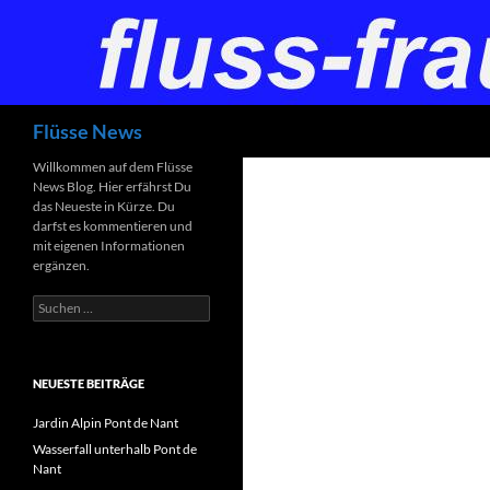
Zum
Inhalt
springen
Suchen
Flüsse News
Willkommen auf dem Flüsse
News Blog. Hier erfährst Du
das Neueste in Kürze. Du
darfst es kommentieren und
mit eigenen Informationen
ergänzen.
Suchen
nach:
NEUESTE BEITRÄGE
Jardin Alpin Pont de Nant
Wasserfall unterhalb Pont de
Nant