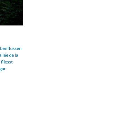
ebenflüssen
llée de la
fliesst
gar