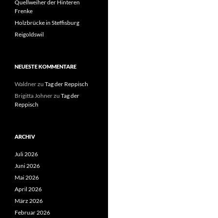
Quellweiher der Hinteren
Frenke
Holzbrücke in Steffisburg
Reigoldswil
NEUESTE KOMMENTARE
Waldner
zu
Tag der Reppisch
Brigitta Johner
zu
Tag der
Reppisch
ARCHIV
Juli 2026
Juni 2026
Mai 2026
April 2026
März 2026
Februar 2026