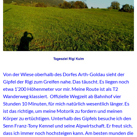
Von der Wiese oberhalb des Dorfes Arth-Goldau sieht der
Gipfel der Rigi zum Greifen nahe. Das täuscht. Es liegen noch
etwa 1’200 Höhenmeter vor mir. Meine Route ist als T2
Wanderweg klassiert. Offizielle Wegzeit ab Bahnhof vier
Stunden 10 Minuten, für mich natürlich wesentlich länger. Es
ist das richtige, um meine Motorik zu fordern und meinen
Körper zu ertüchtigen. Unterhalb des Gipfels besuche ich den
Senn Franz-Tony Kennel und seine Alpwirtschaft. Er freut sich,
dass ich immer noch hochsteigen kann. Am besten munden die