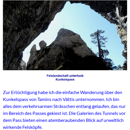
Zur Ertüchtigung habe ich die einfache Wanderung über den
Kunkelspass von Tamins nach Vättis unternommen. Ich bin
alles dem verkehrsarmen Strässchen entlang gelaufen, das nur
im Bereich des Passes gekiest ist. Die Galerien des Tunnels vor
dem Pass bieten einen atemberaubenden Blick auf urweltlich
wirkende Felsköpfe.