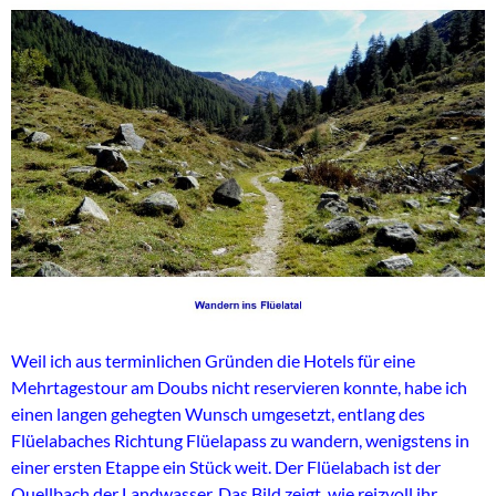
Weil ich aus terminlichen Gründen die Hotels für eine
Mehrtagestour am Doubs nicht reservieren konnte, habe ich
einen langen gehegten Wunsch umgesetzt, entlang des
Flüelabaches Richtung Flüelapass zu wandern, wenigstens in
einer ersten Etappe ein Stück weit. Der Flüelabach ist der
Quellbach der Landwasser. Das Bild zeigt, wie reizvoll ihr