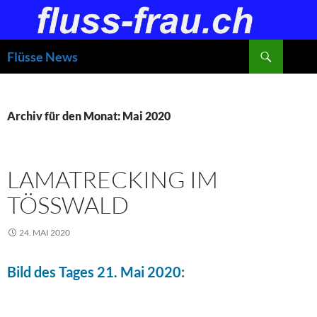
Zum
Inhalt
springen
Suchen
Flüsse News
Archiv für den Monat: Mai 2020
LAMATRECKING IM
TÖSSWALD
24. MAI 2020
Bild des Tages 21. Mai 2020: