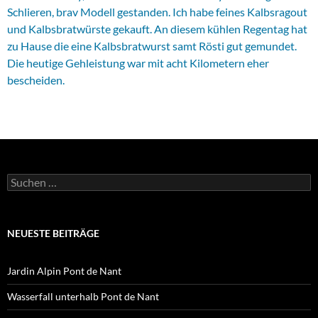
Schlieren, brav Modell gestanden. Ich habe feines Kalbsragout
und Kalbsbratwürste gekauft. An diesem kühlen Regentag hat
zu Hause die eine Kalbsbratwurst samt Rösti gut gemundet.
Die heutige Gehleistung war mit acht Kilometern eher
bescheiden.
Suchen
nach:
NEUESTE BEITRÄGE
Jardin Alpin Pont de Nant
Wasserfall unterhalb Pont de Nant