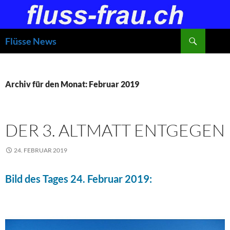
Zum
Inhalt
springen
Suchen
Flüsse News
Archiv für den Monat: Februar 2019
DER 3. ALTMATT ENTGEGEN
24. FEBRUAR 2019
Bild des Tages 24. Februar 2019: