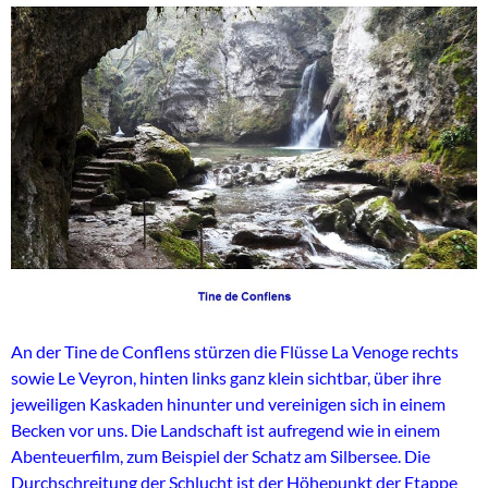
An der Tine de Conflens stürzen die Flüsse La Venoge rechts
sowie Le Veyron, hinten links ganz klein sichtbar, über ihre
jeweiligen Kaskaden hinunter und vereinigen sich in einem
Becken vor uns. Die Landschaft ist aufregend wie in einem
Abenteuerfilm, zum Beispiel der Schatz am Silbersee. Die
Durchschreitung der Schlucht ist der Höhepunkt der Etappe