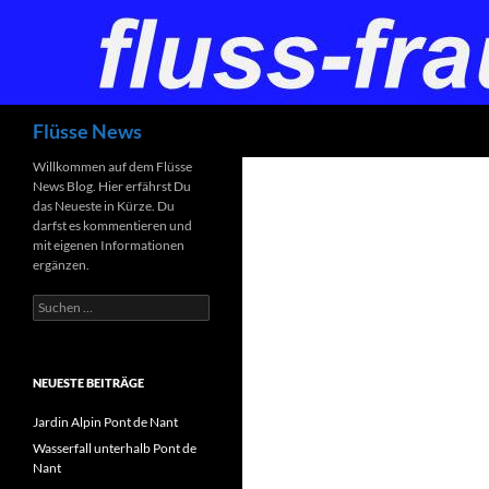
Zum
Inhalt
springen
Suchen
Flüsse News
Willkommen auf dem Flüsse
News Blog. Hier erfährst Du
das Neueste in Kürze. Du
darfst es kommentieren und
mit eigenen Informationen
ergänzen.
Suchen
nach:
NEUESTE BEITRÄGE
Jardin Alpin Pont de Nant
Wasserfall unterhalb Pont de
Nant