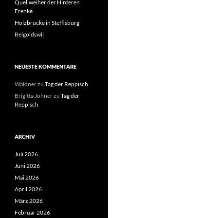
Quellweiher der Hinteren
Frenke
Holzbrücke in Steffisburg
Reigoldswil
NEUESTE KOMMENTARE
Waldner
zu
Tag der Reppisch
Brigitta Johner
zu
Tag der
Reppisch
ARCHIV
Juli 2026
Juni 2026
Mai 2026
April 2026
März 2026
Februar 2026