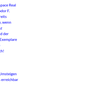
space Real
dor F.
eits
e, wenn
nz
d der
 Exemplare
e
ch!
 Umsteigen
 erreichbar