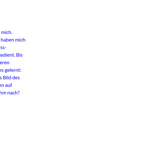
 mich.
 haben mich
uss-
edient. Bis
reren
s gelernt:
 Bild des
en auf
ihm nach?