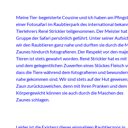
Meine Tier-begeisterte Cousine und ich haben am Pfings
einer Fotosafari im Raubtierpark des international bekan
Tierlehrers René Strickler teilgenommen. Der Meister hat 
Gruppe der Safari persönlich geführt. Unter seiner Aufsi
wir den Raubtieren ganz nahe und durften sie durch die 
Zaunes hindurch fotografieren. Der Respekt vor den maje
Tieren ist stets gewahrt worden. René Strickler hat es mi
und dem gelegentlichen Zuwerfen eines Stückes Fleisch v
dass die Tiere während dem fotografieren und bewundern
nahe gekommen sind. Wir sind stets auf der Hut gewese
Zaun zurückzuweichen, denn mit ihren Pranken und dem
Körpergewicht können sie auch durch die Maschen des
Zaunes schlagen.
Leider ist die Existenz dieses einmaligen Raubtierzoos in