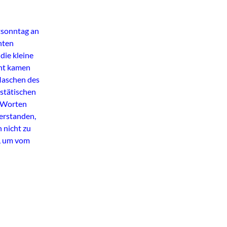
tsonntag an
nten
die kleine
cht kamen
Maschen des
stätischen
t Worten
erstanden,
 nicht zu
n, um vom