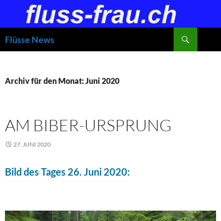
Zum
Inhalt
springen
Suchen
Flüsse News
Archiv für den Monat: Juni 2020
AM BIBER-URSPRUNG
27. JUNI 2020
Bild des Tages 26. Juni 2020: