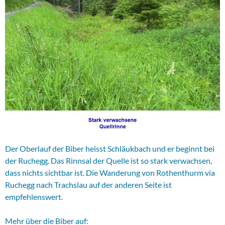
Der Oberlauf der Biber heisst Schläukbach und er beginnt bei
der Ruchegg. Das Rinnsal der Quelle ist so stark verwachsen,
dass nichts sichtbar ist. Die Wanderung von Rothenthurm via
Ruchegg nach Trachslau auf der anderen Seite ist
empfehlenswert.
Mehr über die Biber auf: