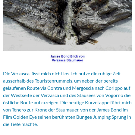
Die Verzasca lässt mich nicht los. Ich nutze die ruhige Zeit
ausserhalb des Touristenrummels, um neben der bereits
gelaufenen Route via Contra und Mergoscia nach Corippo auf
der Westseite der Verzasca und des Stausees von Vogorno die
östliche Route aufzuzeigen. Die heutige Kurzetappe führt mich
von Tenero zur Krone der Staumauer, von der James Bond im
Film Golden Eye seinen berühmten Bungee Jumping Sprung in
die Tiefe machte.