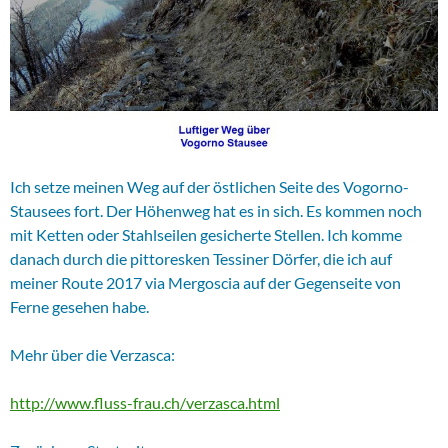
Ich setze meinen Weg auf der östlichen Seite des Vogorno-
Stausees fort. Der Höhenweg hat es in sich. Es kommen noch
mit Ketten oder Stahlseilen gesicherte Stellen. Ich komme
danach durch die pittoresken Tessiner Dörfer, die ich auf
meiner Route 2017 via Mergoscia auf der Gegenseite von
Ferne gesehen habe.
Mehr über die Verzasca:
http://www.fluss-frau.ch/verzasca.html