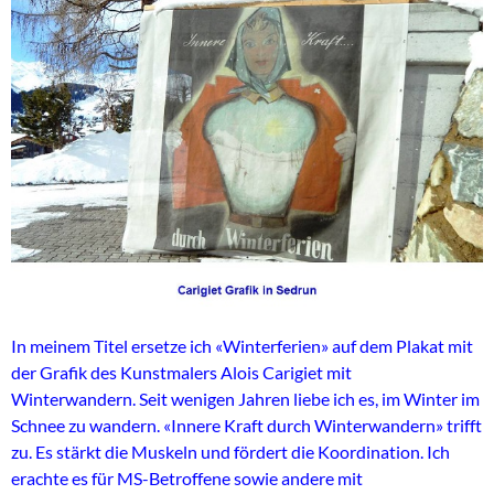
In meinem Titel ersetze ich «Winterferien» auf dem Plakat mit
der Grafik des Kunstmalers Alois Carigiet mit
Winterwandern. Seit wenigen Jahren liebe ich es, im Winter im
Schnee zu wandern. «Innere Kraft durch Winterwandern» trifft
zu. Es stärkt die Muskeln und fördert die Koordination. Ich
erachte es für MS-Betroffene sowie andere mit