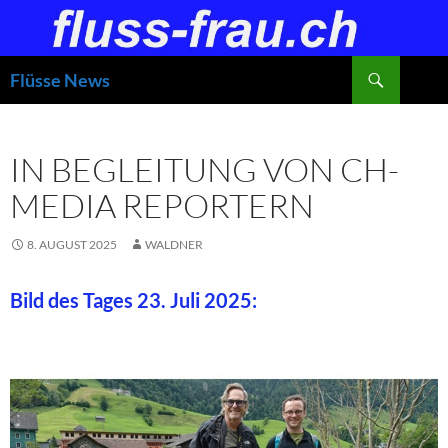
Zum
Inhalt
springen
Suchen
Flüsse News
IN BEGLEITUNG VON CH-
MEDIA REPORTERN
8. AUGUST 2025
WALDNER
Bild des Tages 23. Juli 2025: