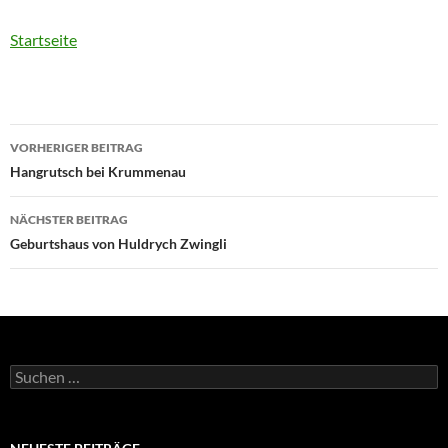
Startseite
Beitragsnavigation
VORHERIGER BEITRAG
Hangrutsch bei Krummenau
NÄCHSTER BEITRAG
Geburtshaus von Huldrych Zwingli
Suchen
nach: